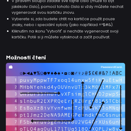
V pravém sloupci zadáte své tajné číslo (může to být
jakékoliv číslo), pomocí tohoto čísla si vždy můžete nechat
vygenerovat svou kartičku znovu.
Vyberete si, zda budete chtít na kartičce použít pouze
znaky, nebo i speciální syboly (jako například ^*$#&).
Kliknutím na ikonu "Vytvořit" si necháte vygenerovat svoji
kartičku. Poté si ji můžete vytisknout a začít používat.
Možnosti čtení