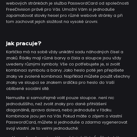
webových stránkách je služba PasswordCard od společnosti
FreeDivision právě pro Vás. Umožní Vám si jednoduše
zapamatovat stovky hesel pro různé webové stránky a při
tom zachovat jejich složitost na vysoké úrovni.
Jak pracuje?
Kartička má na sobě vždy unikátní sadu náhodných čísel a
znaků. Řádky mají různé barvy a čísla a sloupce jsou vždy
uvedeny různými symboly. Vše co potřebujete je, si zvolit
kombinaci symbolu a barvy. Jako heslo poté jen přepíšete
znaky ve zvolené kombinaci. Například můžete použít všechny
znaky ve sloupci se znakem srdíčka pro heslo do Vaší
oblíbené sociální sítě.
Nemusíte si samozřejmě volit pouze sloupce.. není nic
jednoduššího, než zvolit znaky pro dané přihlášení
diagonálně, zprava doleva, nebo jednoduše v řádku.
Kombinace jsou jen na Vás. Pokud máte o zájem o vlastní
PasswordCard, můžete si jednoduše a zdarma vygenerovat
svojí vlastní. Je to velmi jednoduché: